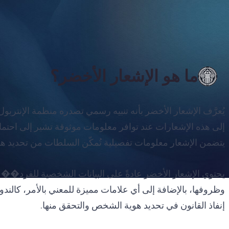
ما هو الإشعار الأخضر؟
يُعرَّف الإشعار الأخضر بأنه تنبيه رسمي تصدره منظمة الإنتربول 
إلى هذه الإشعارات عند توافر معلومات موثوقة تشير إلى احتما
يتضمن الإشعار معلومات تفصيلية تُمكّن السلطات من تحديد هوية
يحتوي الإشعار الأخضر عادةً على البيانات الشخصية للفرد�� ك
وظروفها، بالإضافة إلى أي علامات مميزة للمعني بالأمر، كالند
إنفاذ القانون في تحديد هوية الشخص والتحقق منها.