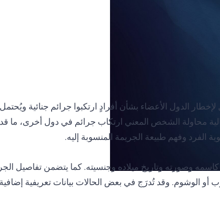
لإخطار الدول الأعضاء بشأن أفرادٍ ارتكبوا جرائم جنائية ويُحتمل 
لية محاولة الشخص المعني ارتكاب جرائم في دول أخرى، ما قد يف
 الفرد وفهم طبيعة الجريمة المنسوبة إليه.
اسمه وصورته وتاريخ ميلاده وجنسيته. كما يتضمن تفاصيل الجري
وب أو الوشوم. وقد تُدرَج في بعض الحالات بيانات تعريفية إضاف